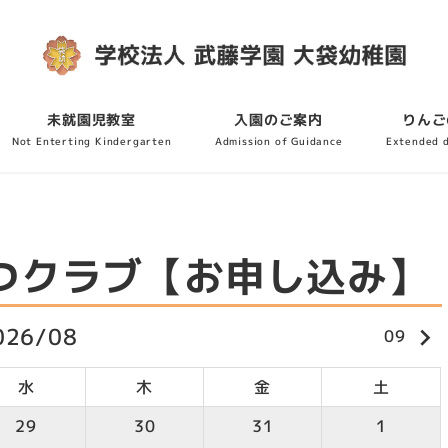
未就園児教室
入園のご案内
りんご
Not Enterting Kindergarten
Admission of Guidance
Extended 
つクラブ【お申し込み】
026/08
keyboard_arrow_right
09
水
木
金
土
29
30
31
1