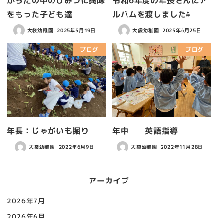
からだの中のひみつに興味
令和6年度の年長さんにア
をもった子ども達
ルバムを渡しました⁂
大袋幼稚園
2025年5月19日
大袋幼稚園
2025年6月25日
ブログ
ブログ
年長：じゃがいも掘り
年中 英語指導
大袋幼稚園
2022年6月9日
大袋幼稚園
2022年11月28日
アーカイブ
2026年7月
2026年6月