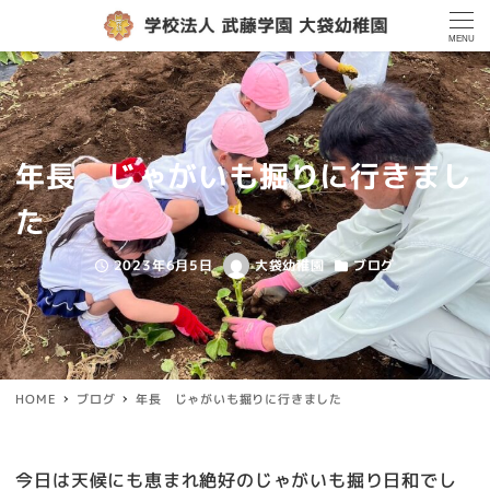
MENU
年長 じゃがいも掘りに行きまし
た
2023年6月5日
大袋幼稚園
ブログ
投稿日
著
カテゴリー
者
HOME
ブログ
年長 じゃがいも掘りに行きました
今日は天候にも恵まれ絶好のじゃがいも掘り日和でし