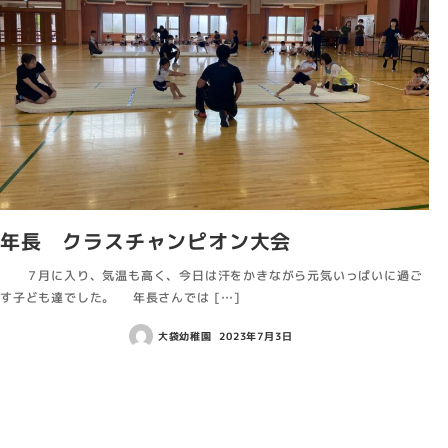
年長 クラスチャンピオン大会
７月に入り、気温も高く、今日は汗をかきながら元気いっぱいに過ご
す子ども達でした。 年長さんでは […]
大袋幼稚園
2023年7月3日
投