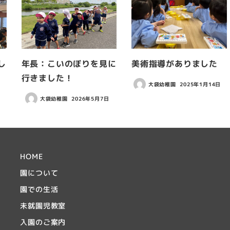
し
年長：こいのぼりを見に
美術指導がありました
行きました！
大袋幼稚園
2025年1月14日
日
大袋幼稚園
2026年5月7日
HOME
園について
園での生活
未就園児教室
入園のご案内