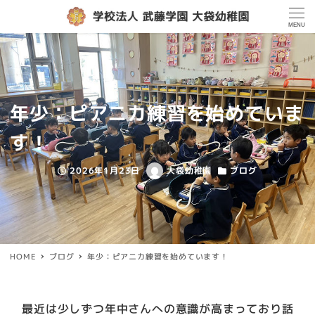
MENU
年少：ピアニカ練習を始めていま
す！
2026年1月23日
大袋幼稚園
ブログ
投稿日
著
カテゴリー
者
HOME
ブログ
年少：ピアニカ練習を始めています！
最近は少しずつ年中さんへの意識が高まっており話