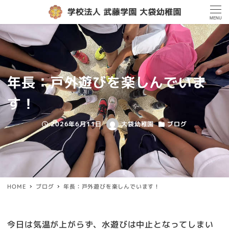
MENU
年長：戸外遊びを楽しんでいま
す！
2026年6月11日
大袋幼稚園
ブログ
投稿日
著
カテゴリー
者
HOME
ブログ
年長：戸外遊びを楽しんでいます！
今日は気温が上がらず、水遊びは中止となってしまい