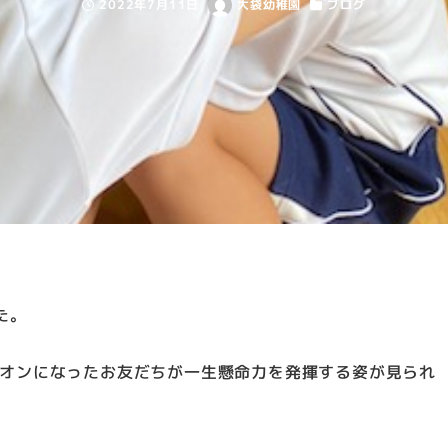
2022年7月11日
大袋幼稚園
ブログ
投稿日
著
カテゴリー
者
た。
オンになったお友だちが一生懸命力を発揮する姿が見られ