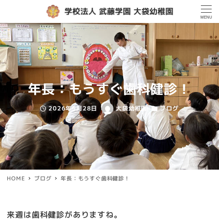
MENU
年長：もうすぐ歯科健診！
2026年5月28日
大袋幼稚園
ブログ
投稿日
著
カテゴリー
者
HOME
ブログ
年長：もうすぐ歯科健診！
来週は歯科健診がありますね。