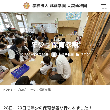
MENU
年少：保育参観
2026年5月29日
大袋幼稚園
ブログ
投稿日
著
カテゴリー
者
HOME
ブログ
年少：保育参観
28日、29日で年少の保育参観が行われました！